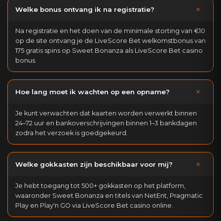
+
Welke bonus ontvang ik na registratie?
Na registratie en het doen van de minimale storting van €10
op de site ontvang je de LiveScore Bet welkomstbonus van
175 gratis spins op Sweet Bonanza als LiveScore Bet casino
bonus.
+
Hoe lang moet ik wachten op een opname?
Je kunt verwachten dat kaarten worden verwerkt binnen
24–72 uur en bankoverschrijvingen binnen 1–3 bankdagen
zodra het verzoek is goedgekeurd.
+
Welke gokkasten zijn beschikbaar voor mij?
Je hebt toegang tot 500+ gokkasten op het platform,
waaronder Sweet Bonanza en titels van NetEnt, Pragmatic
Play en Play'n GO via LiveScore Bet casino online.