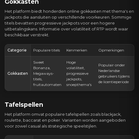
Gokkasten
Het platform biedt honderden online gokkasten met thema's en
jackpots die aansluiten op verschillende voorkeuren. Sommige
titels bevatten progressieve jackpots voor een hogere
uitbetalingskans. Informatie over volatiliteit of RTP wordt waar
beschikbaar verstrekt.
Categorie
Populaire titels
Kenmerken
Opmerkingen
Sweet
Hoge
Populair onder
Bonanza,
volatiliteit,
Nederlandse
Gokkasten
Megaways-
progressieve
gebruikers tijdens
titels,
jackpots,
de licentieperiode
fruitautomaten
snoepthema's
Tafelspellen
Het platform omvat populaire tafelspellen zoals blackjack,
roulette, baccarat en poker. Varianten worden aangeboden
voor zowel casual als strategische speelstijlen.