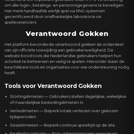
om alle login-, betalings- en persoonsgegevens te beveiligen.
Het merk handhaafde eerlijk spel via RNG-systemen
gecertificeerd door onafhankelijke laboratoria via
spelleveranciers.
Verantwoord Gokken
Het platform bevorderde verantwoord gokken als onderdeel
van zijn officiële toewijding aan gebruikersveiligheid. De
website bood tools die Nederlandse gebruikers hielpen hun
activiteit te beheersen en veilig te spelen. Hieronder staan de
beschikbare tools en organisaties voor wie ondersteuning nodig
heeft.
Tools voor Verantwoord Gokken
Stortingslimieten — Gebruikers stellen dagelijkse, wekelijkse
of maandelijkse bestedingslimieten in.
Verlieslimieten — Beperk totale verliezen over gekozen
tijdsperioden.
Sessielimieten — Beperk continue speeltijd op de site.
Realiteitscontroles — Pop-upherinneringen weergeven