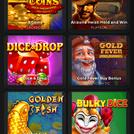
9 Coins
Arizona Heist: Hold and Win
JACKPOT
PLAYSON
Dice & Drop
Gold Fever Buy Bonus
TADA GAMING
NOVOMATIC