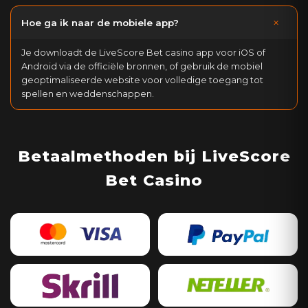
+
Hoe ga ik naar de mobiele app?
Je downloadt de LiveScore Bet casino app voor iOS of
Android via de officiële bronnen, of gebruik de mobiel
geoptimaliseerde website voor volledige toegang tot
spellen en weddenschappen.
Betaalmethoden bij LiveScore
Bet Casino