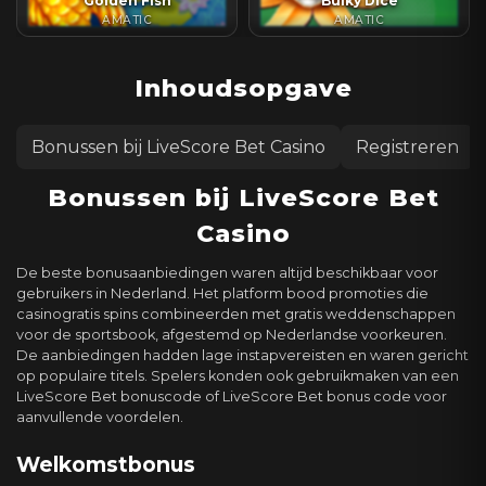
Golden Fish
Bulky Dice
AMATIC
AMATIC
5 Fire Fruits
Farmhouse
12 Coins
Coins of Ra: Hold and Win
3 Wonders Catch
Crypto Bro
FELIXGAMING
HACKSAW
WAZDAN
YGGDRASIL
AVATAR UX
BETSOFT
Inhoudsopgave
Majestic Claws - Hold & Hit
Stoichkov #8
Mad Hit Marlin Bonanza
Raptor 2
SPINOMENAL
EGT
YGGDRASIL
RUBYPLAY
Golden Ticket
Fishin Bear
Disco Farm - Hold & Win
Clovers of Luck 2
PLAY'N GO
BOOONGO
RUBYPLAY
BETSOFT
Bonussen bij LiveScore Bet Casino
Registreren
Richness Factory
Fortune Coins
Mad Hit Wild Alice
Crazy Chicken
TADA GAMING
EGT
NOLIMITCITY
SKYWIND
Bonussen bij LiveScore Bet
Casino
Fruit Cha Cha Cha
Bulky Dice
TADA GAMING
AMATIC
De beste bonusaanbiedingen waren altijd beschikbaar voor
Pearl Coin Rise
Bufon Fortuna
gebruikers in Nederland. Het platform bood promoties die
RUBYPLAY
RUBYPLAY
casinogratis spins combineerden met gratis weddenschappen
Fisherman's Luck
Golden Shower
voor de sportsbook, afgestemd op Nederlandse voorkeuren.
WAZDAN
NOLIMITCITY
De aanbiedingen hadden lage instapvereisten en waren gericht
op populaire titels. Spelers konden ook gebruikmaken van een
LiveScore Bet bonuscode of LiveScore Bet bonus code voor
aanvullende voordelen.
Welkomstbonus