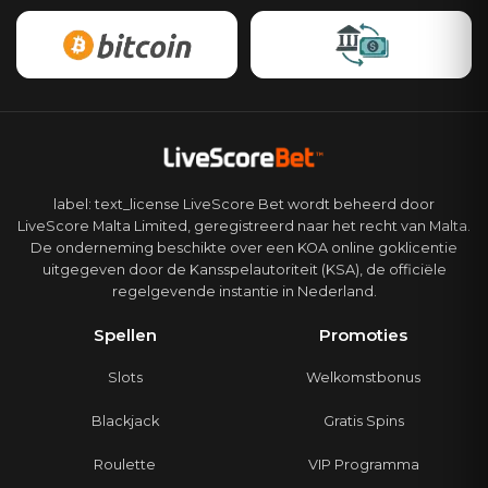
label: text_license LiveScore Bet wordt beheerd door
LiveScore Malta Limited, geregistreerd naar het recht van Malta.
De onderneming beschikte over een KOA online goklicentie
uitgegeven door de Kansspelautoriteit (KSA), de officiële
regelgevende instantie in Nederland.
Spellen
Promoties
Slots
Welkomstbonus
Blackjack
Gratis Spins
Roulette
VIP Programma