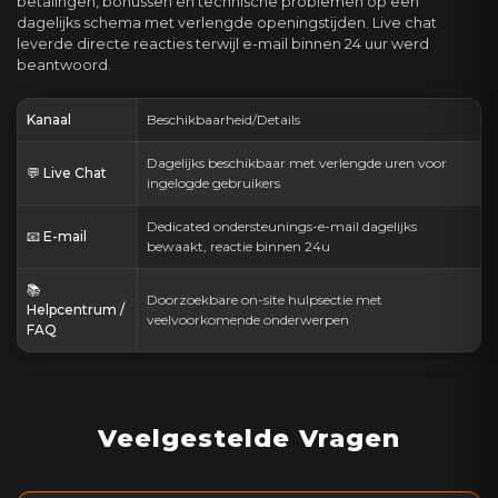
betalingen, bonussen en technische problemen op een
dagelijks schema met verlengde openingstijden. Live chat
leverde directe reacties terwijl e-mail binnen 24 uur werd
beantwoord.
Kanaal
Beschikbaarheid/Details
Dagelijks beschikbaar met verlengde uren voor
💬 Live Chat
ingelogde gebruikers
Dedicated ondersteunings-e-mail dagelijks
📧 E-mail
bewaakt, reactie binnen 24u
📚
Doorzoekbare on-site hulpsectie met
Helpcentrum /
veelvoorkomende onderwerpen
FAQ
Veelgestelde Vragen