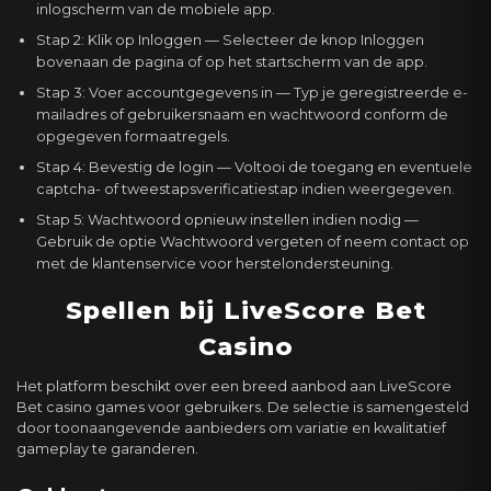
inlogscherm van de mobiele app.
Stap 2: Klik op Inloggen — Selecteer de knop Inloggen
bovenaan de pagina of op het startscherm van de app.
Stap 3: Voer accountgegevens in — Typ je geregistreerde e-
mailadres of gebruikersnaam en wachtwoord conform de
opgegeven formaatregels.
Stap 4: Bevestig de login — Voltooi de toegang en eventuele
captcha- of tweestapsverificatiestap indien weergegeven.
Stap 5: Wachtwoord opnieuw instellen indien nodig —
Gebruik de optie Wachtwoord vergeten of neem contact op
met de klantenservice voor herstelondersteuning.
Spellen bij LiveScore Bet
Casino
Het platform beschikt over een breed aanbod aan LiveScore
Bet casino games voor gebruikers. De selectie is samengesteld
door toonaangevende aanbieders om variatie en kwalitatief
gameplay te garanderen.