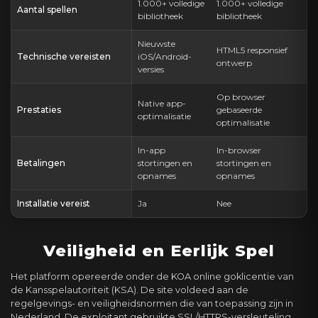
1.000+ volledige
1.000+ volledige
Aantal spellen
bibliotheek
bibliotheek
Nieuwste
HTML5 responsief
Technische vereisten
iOS/Android-
ontwerp
versies
Op browser
Native app-
Prestaties
gebaseerde
optimalisatie
optimalisatie
In-app
In-browser
Betalingen
stortingen en
stortingen en
opnames
opnames
Installatie vereist
Ja
Nee
Veiligheid en Eerlijk Spel
Het platform opereerde onder de KOA online goklicentie van
de Kansspelautoriteit (KSA). De site voldeed aan de
regelgevings- en veiligheidsnormen die van toepassing zijn in
Nederland. De exploitant gebruikte SSL/HTTPS-versleuteling