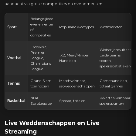
aandacht via grote competities en evenementen.
Belangrijkste
evenementen
Sport
Populaire wedtypes
Wedmarkten
of
competities
Eredivisie,
Wedstrijdresultaat,
Premier
1X2, Meer/Minder,
beide teams
Voetbal
League,
Handicap
scoren,
Champions
spelersstatistieken
League
Grand Slam-
Matchwinnaar,
Gamehandicap,
Tennis
toernooien
setweddenschappen
totaal games
NBA,
Kwartaalwinnaar,
Basketbal
Spread, totalen
EuroLeague
spelerspunten
Live Weddenschappen en Live
Streaming