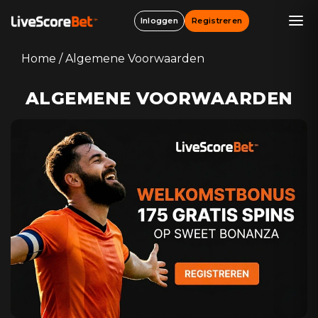
Inloggen
Registreren
Home
/
Algemene Voorwaarden
ALGEMENE VOORWAARDEN