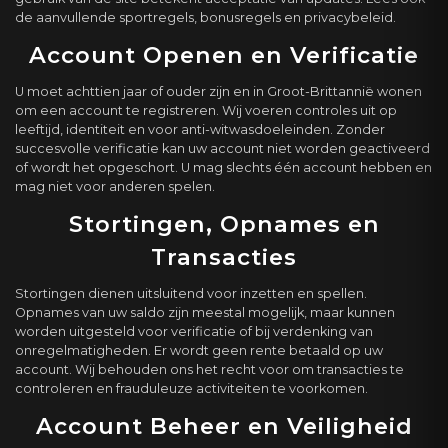
de aanvullende sportregels, bonusregels en privacybeleid.
Account Openen en Verificatie
U moet achttien jaar of ouder zijn en in Groot-Brittannië wonen
om een account te registreren. Wij voeren controles uit op
leeftijd, identiteit en voor anti-witwasdoeleinden. Zonder
succesvolle verificatie kan uw account niet worden geactiveerd
of wordt het opgeschort. U mag slechts één account hebben en
mag niet voor anderen spelen.
Stortingen, Opnames en
Transacties
Stortingen dienen uitsluitend voor inzetten en spellen.
Opnames van uw saldo zijn meestal mogelijk, maar kunnen
worden uitgesteld voor verificatie of bij verdenking van
onregelmatigheden. Er wordt geen rente betaald op uw
account. Wij behouden ons het recht voor om transacties te
controleren en frauduleuze activiteiten te voorkomen.
Account Beheer en Veiligheid