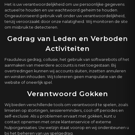
Het is uw verantwoordelijkheid om uw persoonlijke gegevens
actueel te houden en uw wachtwoord geheim te houden.
Ongeautoriseerd gebruik valt onder uw verantwoordelijkheid,
tenzij veroorzaakt door onze nalatigheid. Wij monitoren de site
om misbruik te detecteren.
Gedrag van Leden en Verboden
Activiteiten
Frauduleus gedrag, collusie, het gebruik van softwarebots of het
aanmaken van meerdere accounts is niet toegestaan. Bij
overtredingen kunnen wij accounts sluiten, inzetten annuleren
en winsten inhouden. Wij tolereren geen manipulatie van de
website of oneerlijk spel.
Verantwoord Gokken
Wij bieden verschillende tools om verantwoord te spelen, zoals
limieten op stortingen, sessiereminders, cool-off periodes en
self-exclusie. Als u problemen ervaart met gokken, kunt u
contact opnemen met onze klantenservice of externe
hulporganisaties. Uw welzijn staat voorop en wij ondersteunen u
bij het beheren van uw spelgedrag.