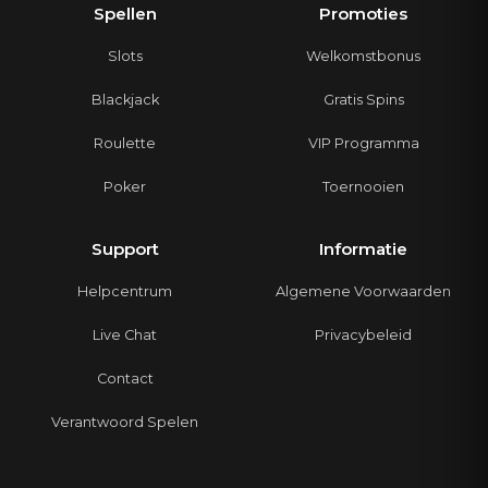
Spellen
Promoties
Slots
Welkomstbonus
Blackjack
Gratis Spins
Roulette
VIP Programma
Poker
Toernooien
Support
Informatie
Helpcentrum
Algemene Voorwaarden
Live Chat
Privacybeleid
Contact
Verantwoord Spelen